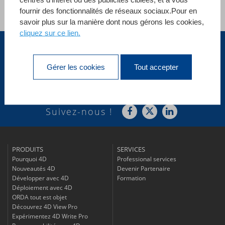
fournir des fonctionnalités de réseaux sociaux.Pour en
Voir toutes les références
savoir plus sur la manière dont nous gérons les cookies,
cliquez sur ce lien.
France
Gérer les cookies
Tout accepter
Abonnez-vous à
notre Newsletter
Suivez-nous !
PRODUITS
SERVICES
Pourquoi 4D
Professional services
Nouveautés 4D
Devenir Partenaire
Développer avec 4D
Formation
Déploiement avec 4D
ORDA tout est objet
Découvrez 4D View Pro
Expérimentez 4D Write Pro