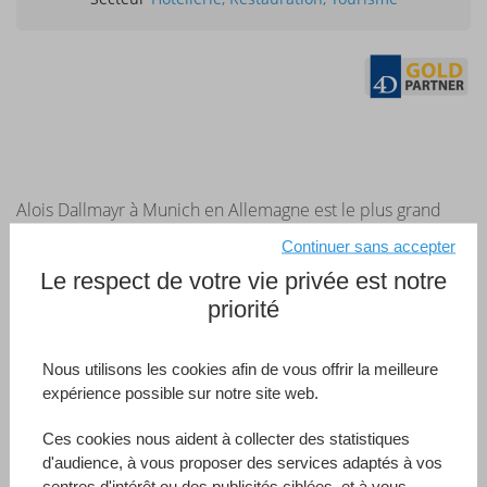
Alois Dallmayr à Munich en Allemagne est le plus grand
charcutier européen. Sa division traiteur utilise
Continuer sans accepter
BANKETTprofi, une solution 4D pour optimiser le service
Le respect de votre vie privée est notre
de restauration. Les événements et les restaurants sont
priorité
également gérés et organisés par BANKETTprofi. La
solution fournit l'ensemble du calcul de rentabilité pour
Nous utilisons les cookies afin de vous offrir la meilleure
chaque commande, ainsi que toutes les données
expérience possible sur notre site web.
pertinentes et utiles à des fins comptables et fiscales pour
Ces cookies nous aident à collecter des statistiques
transmission à un serveur central.
d'audience, à vous proposer des services adaptés à vos
centres d'intérêt ou des publicités ciblées, et à vous