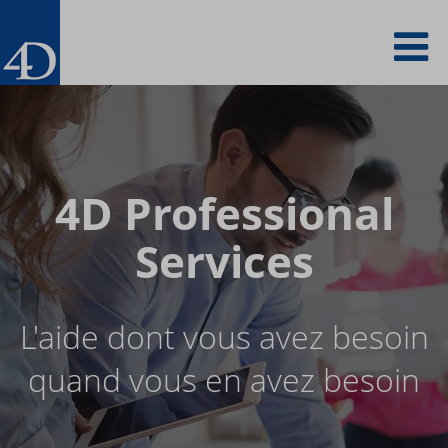
Aller
To
au
contenu
principal
na
4D Professional
Services
L'aide dont vous avez besoin
quand vous en avez besoin