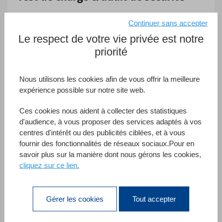
Vous développez votre application et augmentez les
Continuer sans accepter
clients connectés, félicitations ! L'équipe de
Le respect de votre vie privée est notre
développement doit maintenant s'assurer que
priorité
l'application fonctionnera comme promis avec cette
base d'utilisateurs accrue, et donc vérifier la charge
Nous utilisons les cookies afin de vous offrir la meilleure
du serveur.
expérience possible sur notre site web.
En savoir plus
Ces cookies nous aident à collecter des statistiques
d'audience, à vous proposer des services adaptés à vos
centres d'intérêt ou des publicités ciblées, et à vous
fournir des fonctionnalités de réseaux sociaux.Pour en
savoir plus sur la manière dont nous gérons les cookies,
cliquez sur ce lien.
Gérer les cookies
Tout accepter