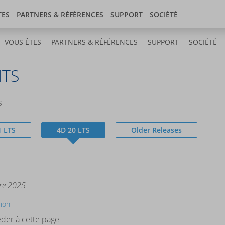
Store
 center
France
TES
PARTNERS & RÉFÉRENCES
SUPPORT
SOCIÉTÉ
VOUS ÊTES
PARTNERS & RÉFÉRENCES
SUPPORT
SOCIÉTÉ
TS
S
1 LTS
4D 20 LTS
Older Releases
bre 2025
sion
der à cette page