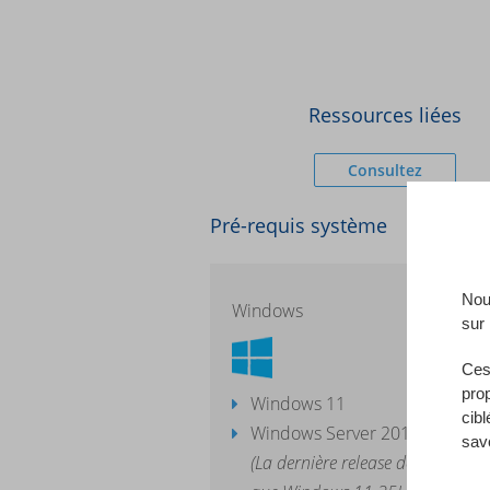
Ressources liées
Consultez
Pré-requis système
Nous
Windows
sur 
Ces
pro
Windows 11
cibl
Windows Server 2016 - Windo
sav
(La dernière release de la version