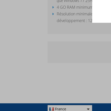
que Windows 11 25H2)
4 GO RAM minimum (8 GO ou 
Résolution minimale d'écran p
développement : 1280x1024
France