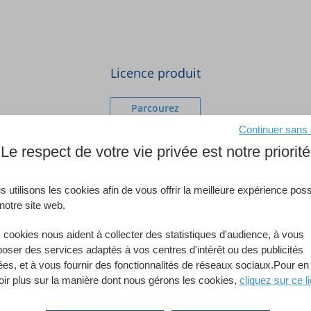
Licence produit
Parcourez
Continuer sans
Le respect de votre vie privée est notre priorité
 utilisons les cookies afin de vous offrir la meilleure expérience poss
Mac
notre site web.
 cookies nous aident à collecter des statistiques d'audience, à vous
poser des services adaptés à vos centres d'intérêt ou des publicités
macOS Sonoma (14) – ma
ées, et à vous fournir des fonctionnalités de réseaux sociaux.Pour en
ws Server 2025
(La dernière release de la v
oir plus sur la manière dont nous gérons les cookies,
cliquez sur ce li
 majeure est requise telle
que 15.7.2)