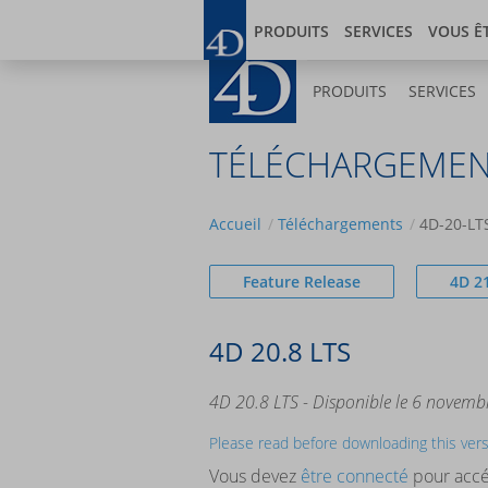
Aller
Blog
Developer
au
PRODUITS
SERVICES
VOUS Ê
contenu
principal
PRODUITS
SERVICES
TÉLÉCHARGEMEN
Accueil
Téléchargements
4D-20-LT
Feature Release
4D 2
4D 20.8 LTS
4D 20.8 LTS - Disponible le 6 novem
Please read before downloading this ver
Vous devez
être connecté
pour accé