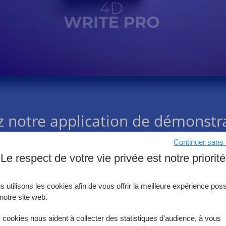
z notre application de démonstra
laissez-vous inspirer
Continuer sans
Le respect de votre vie privée est notre priorité
rojet complet à partir de
GitHub
et découvrez les capacités
pour générer le document avec un minimum de code.
 utilisons les cookies afin de vous offrir la meilleure expérience poss
ilisez-le comme source d'inspiration pour ajouter de la val
notre site web.
à votre application professionnelle
 cookies nous aident à collecter des statistiques d'audience, à vous