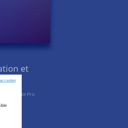
tion et
 accepter
 de 4D Write Pro
ible
eur