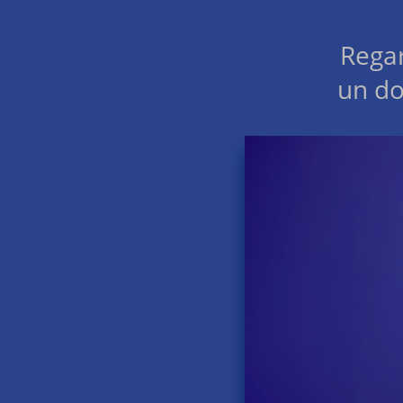
Rega
un do