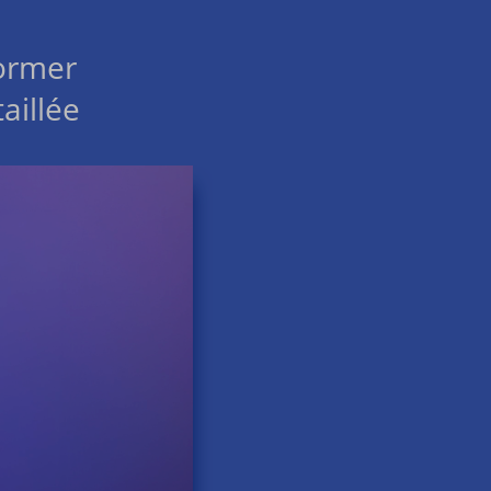
ormer
aillée